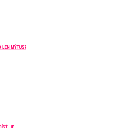
O LEN MÝTUS?
Ť, JE...