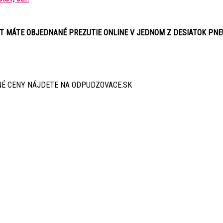
ÚT MÁTE OBJEDNANÉ PREZUTIE ONLINE V JEDNOM Z DESIATOK PN
É CENY NÁJDETE NA ODPUDZOVACE.SK