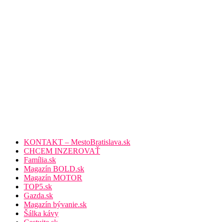
KONTAKT – MestoBratislava.sk
CHCEM INZEROVAŤ
Família.sk
Magazín BOLD.sk
Magazín MOTOR
TOP5.sk
Gazda.sk
Magazín bývanie.sk
Šálka kávy