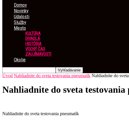
Domov
Novinky
Udalosti
Služby
Mesto
KULTÚRA
DIVADLÁ
HISTÓRIA
VOĽNÝ ČAS
ZAUJÍMAVOSTI
Okolie
Úvod
Nahliadnite do sveta testovania pneumatík
Nahliadnite do sveta
Nahliadnite do sveta testovani
Nahliadnite do sveta testovania pneumatík