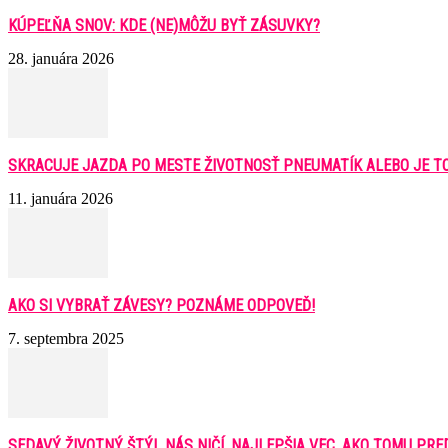
KÚPEĽŇA SNOV: KDE (NE)MÔŽU BYŤ ZÁSUVKY?
28. januára 2026
SKRACUJE JAZDA PO MESTE ŽIVOTNOSŤ PNEUMATÍK ALEBO JE T
11. januára 2026
AKO SI VYBRAŤ ZÁVESY? POZNÁME ODPOVEĎ!
7. septembra 2025
SEDAVÝ ŽIVOTNÝ ŠTÝL NÁS NIČÍ. NAJLEPŠIA VEC, AKO TOMU PREDÍS