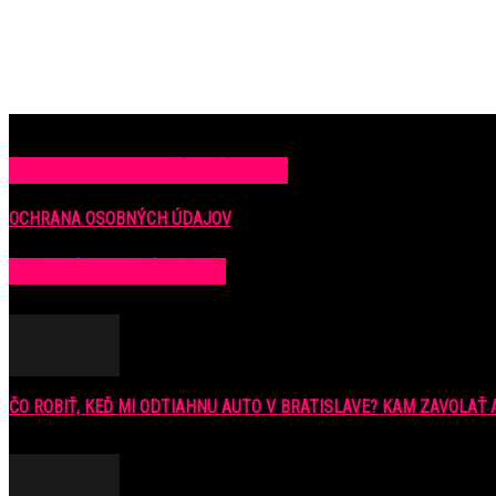
OCHRANA OSOBNÝCH ÚDAJOV
OCHRANA OSOBNÝCH ÚDAJOV
POPULÁRNE PRÍSPEVKY
ČO ROBIŤ, KEĎ MI ODTIAHNU AUTO V BRATISLAVE? KAM ZAVOLAŤ A
9. júla 2016