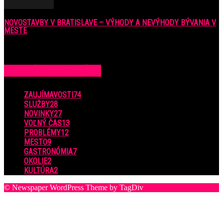
NOVOSTAVBY V BRATISLAVE – VÝHODY A NEVÝHODY BÝVANIA V
MESTE
16. februára 2018
POPULÁRNE KATEGÓRIE
ZAUJÍMAVOSTI
74
SLUŽBY
28
NOVINKY
27
VOĽNÝ ČAS
13
PROBLÉMY
12
MESTO
9
GASTRONÓMIA
7
OKOLIE
2
KULTÚRA
2
© Newspaper WordPress Theme by TagDiv