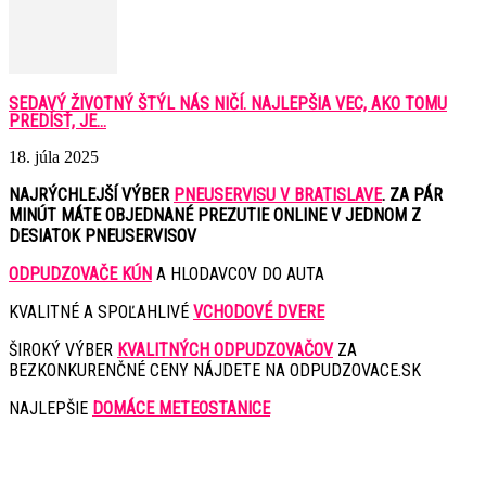
SEDAVÝ ŽIVOTNÝ ŠTÝL NÁS NIČÍ. NAJLEPŠIA VEC, AKO TOMU
PREDÍSŤ, JE...
18. júla 2025
NAJRÝCHLEJŠÍ VÝBER
PNEUSERVISU V BRATISLAVE
. ZA PÁR
MINÚT MÁTE OBJEDNANÉ PREZUTIE ONLINE V JEDNOM Z
DESIATOK PNEUSERVISOV
ODPUDZOVAČE KÚN
A HLODAVCOV DO AUTA
KVALITNÉ A SPOĽAHLIVÉ
VCHODOVÉ DVERE
ŠIROKÝ VÝBER
KVALITNÝCH ODPUDZOVAČOV
ZA
BEZKONKURENČNÉ CENY NÁJDETE NA ODPUDZOVACE.SK
NAJLEPŠIE
DOMÁCE METEOSTANICE