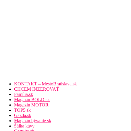
KONTAKT – MestoBratislava.sk
CHCEM INZEROVAŤ
Família.sk
Magazín BOLD.sk
Magazín MOTOR
TOP5.sk
Gazda.sk
Magazín bývanie.sk
Šálka kávy