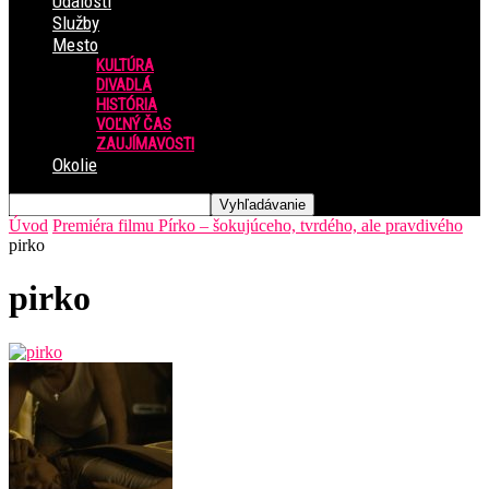
Udalosti
Služby
Mesto
KULTÚRA
DIVADLÁ
HISTÓRIA
VOĽNÝ ČAS
ZAUJÍMAVOSTI
Okolie
Úvod
Premiéra filmu Pírko – šokujúceho, tvrdého, ale pravdivého
pirko
pirko