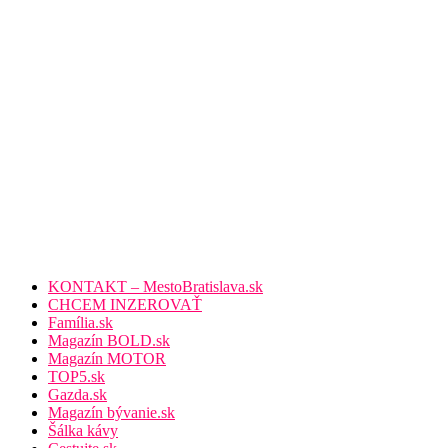
KONTAKT – MestoBratislava.sk
CHCEM INZEROVAŤ
Família.sk
Magazín BOLD.sk
Magazín MOTOR
TOP5.sk
Gazda.sk
Magazín bývanie.sk
Šálka kávy