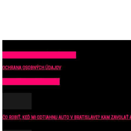
OCHRANA OSOBNÝCH ÚDAJOV
OCHRANA OSOBNÝCH ÚDAJOV
POPULÁRNE PRÍSPEVKY
ČO ROBIŤ, KEĎ MI ODTIAHNU AUTO V BRATISLAVE? KAM ZAVOLAŤ A
9. júla 2016