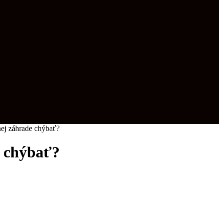
ej záhrade chýbať?
e chýbať?