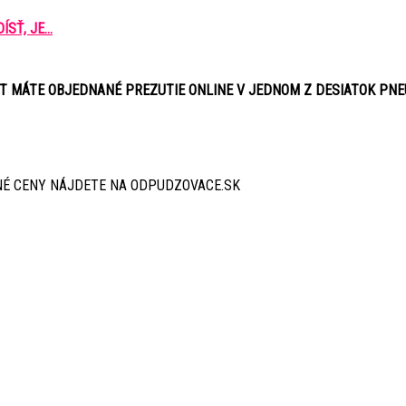
Ť, JE...
ÚT MÁTE OBJEDNANÉ PREZUTIE ONLINE V JEDNOM Z DESIATOK PN
É CENY NÁJDETE NA ODPUDZOVACE.SK