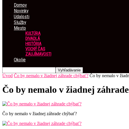
Domov
Novinky
Udalosti
Služby
Mesto
KULTÚRA
DIVADLÁ
HISTÓRIA
VOĽNÝ ČAS
ZAUJÍMAVOSTI
Okolie
Úvod
Čo by nemalo v žiadnej záhrade chýbať?
Čo by nemalo v žiadn
Čo by nemalo v žiadnej záhrad
Čo by nemalo v žiadnej záhrade chýbať?