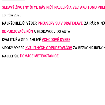
SEDAVÝ ŽIVOTNÝ ŠTÝL NÁS NIČÍ. NAJLEPŠIA VEC, AKO TOMU PREDÍS
18. júla 2025
NAJRÝCHLEJŠÍ VÝBER
PNEUSERVISU V BRATISLAVE
. ZA PÁR MIN
ODPUDZOVAČE KÚN
A HLODAVCOV DO AUTA
KVALITNÉ A SPOĽAHLIVÉ
VCHODOVÉ DVERE
ŠIROKÝ VÝBER
KVALITNÝCH ODPUDZOVAČOV
ZA BEZKONKURENČN
NAJLEPŠIE
DOMÁCE METEOSTANICE