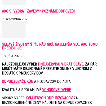
AKO SI VYBRAŤ ZÁVESY? POZNÁME ODPOVEĎ!
7. septembra 2025
SEDAVÝ ŽIVOTNÝ ŠTÝL NÁS NIČÍ. NAJLEPŠIA VEC, AKO TOMU
PREDÍSŤ, JE...
18. júla 2025
NAJRÝCHLEJŠÍ VÝBER
PNEUSERVISU V BRATISLAVE
. ZA PÁR
MINÚT MÁTE OBJEDNANÉ PREZUTIE ONLINE V JEDNOM Z
DESIATOK PNEUSERVISOV
ODPUDZOVAČE KÚN
A HLODAVCOV DO AUTA
KVALITNÉ A SPOĽAHLIVÉ
VCHODOVÉ DVERE
ŠIROKÝ VÝBER
KVALITNÝCH ODPUDZOVAČOV
ZA
BEZKONKURENČNÉ CENY NÁJDETE NA ODPUDZOVACE.SK