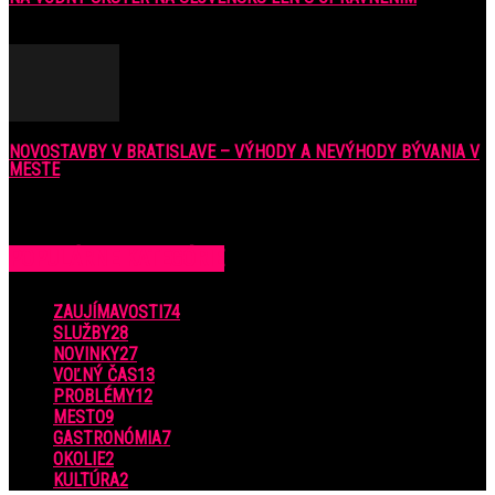
6. júla 2021
NOVOSTAVBY V BRATISLAVE – VÝHODY A NEVÝHODY BÝVANIA V
MESTE
16. februára 2018
POPULÁRNE KATEGÓRIE
ZAUJÍMAVOSTI
74
SLUŽBY
28
NOVINKY
27
VOĽNÝ ČAS
13
PROBLÉMY
12
MESTO
9
GASTRONÓMIA
7
OKOLIE
2
KULTÚRA
2