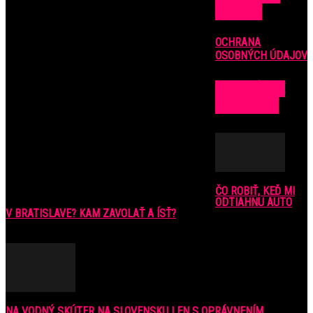
ÚDAJOV
OCHRANA
OSOBNÝCH ÚDAJOV
POPULÁRNE
PRÍSPEVKY
ČO ROBIŤ, KEĎ MI
ODTIAHNU AUTO
V BRATISLAVE? KAM ZAVOLAŤ A ÍSŤ?
9. júla 2016
NA VODNÝ SKÚTER NA SLOVENSKU LEN S OPRÁVNENÍM