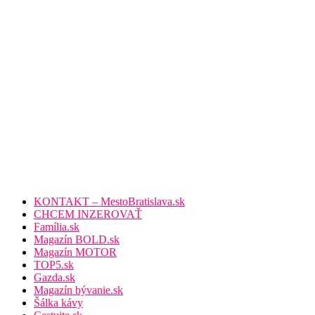
KONTAKT – MestoBratislava.sk
CHCEM INZEROVAŤ
Família.sk
Magazín BOLD.sk
Magazín MOTOR
TOP5.sk
Gazda.sk
Magazín bývanie.sk
Šálka kávy