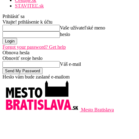
Cestujte.sk
STAVITEĽ.sk
Prihlásiť sa
Vitajte! prihlásenie k účtu
Vaše užívateľské meno
heslo
Forgot your password? Get help
Obnova hesla
Obnoviť svoje heslo
Váš e-mail
Heslo vám bude zaslané e-mailom
Mesto Bratislava