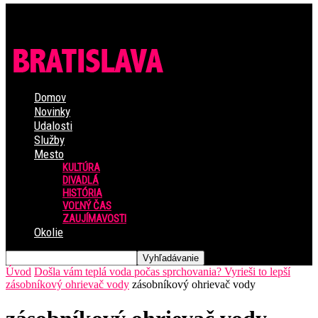
Domov
Novinky
Udalosti
Služby
Mesto
KULTÚRA
DIVADLÁ
HISTÓRIA
VOĽNÝ ČAS
ZAUJÍMAVOSTI
Okolie
Úvod
Došla vám teplá voda počas sprchovania? Vyrieši to lepší
zásobníkový ohrievač vody
zásobníkový ohrievač vody