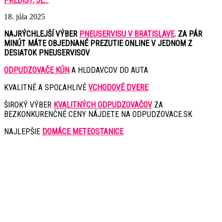
PREDÍSŤ, JE...
18. júla 2025
NAJRÝCHLEJŠÍ VÝBER
PNEUSERVISU V BRATISLAVE
. ZA PÁR
MINÚT MÁTE OBJEDNANÉ PREZUTIE ONLINE V JEDNOM Z
DESIATOK PNEUSERVISOV
ODPUDZOVAČE KÚN
A HLODAVCOV DO AUTA
KVALITNÉ A SPOĽAHLIVÉ
VCHODOVÉ DVERE
ŠIROKÝ VÝBER
KVALITNÝCH ODPUDZOVAČOV
ZA
BEZKONKURENČNÉ CENY NÁJDETE NA ODPUDZOVACE.SK
NAJLEPŠIE
DOMÁCE METEOSTANICE