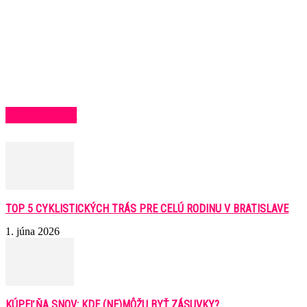
BLOCK TITLE
TOP 5 CYKLISTICKÝCH TRÁS PRE CELÚ RODINU V BRATISLAVE
1. júna 2026
KÚPEĽŇA SNOV: KDE (NE)MÔŽU BYŤ ZÁSUVKY?