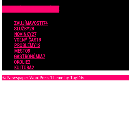
POPULÁRNE KATEGÓRIE
ZAUJÍMAVOSTI
74
SLUŽBY
28
NOVINKY
27
VOĽNÝ ČAS
13
PROBLÉMY
12
MESTO
9
GASTRONÓMIA
7
OKOLIE
2
KULTÚRA
2
© Newspaper WordPress Theme by TagDiv