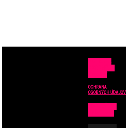
OCHRANA
OSOBNÝCH
ÚDAJOV
OCHRANA
OSOBNÝCH ÚDAJOV
POPULÁRNE
PRÍSPEVKY