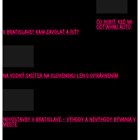
ČO ROBIŤ, KEĎ MI
ODTIAHNU AUTO
V BRATISLAVE? KAM ZAVOLAŤ A ÍSŤ?
9. júla 2016
NA VODNÝ SKÚTER NA SLOVENSKU LEN S OPRÁVNENÍM
6. júla 2021
NOVOSTAVBY V BRATISLAVE – VÝHODY A NEVÝHODY BÝVANIA V
MESTE
16. februára 2018