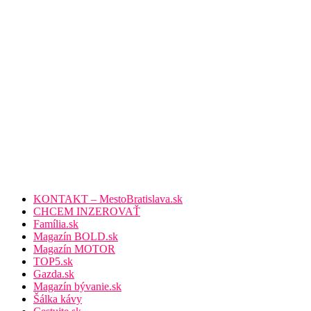
KONTAKT – MestoBratislava.sk
CHCEM INZEROVAŤ
Família.sk
Magazín BOLD.sk
Magazín MOTOR
TOP5.sk
Gazda.sk
Magazín bývanie.sk
Šálka kávy