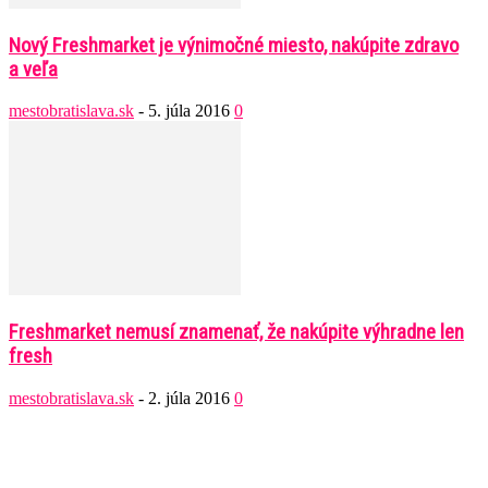
Nový Freshmarket je výnimočné miesto, nakúpite zdravo
a veľa
mestobratislava.sk
-
5. júla 2016
0
Freshmarket nemusí znamenať, že nakúpite výhradne len
fresh
mestobratislava.sk
-
2. júla 2016
0