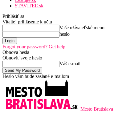
Cestujte.sk
STAVITEĽ.sk
Prihlásiť sa
Vitajte! prihlásenie k účtu
Vaše užívateľské meno
heslo
Forgot your password? Get help
Obnova hesla
Obnoviť svoje heslo
Váš e-mail
Heslo vám bude zaslané e-mailom
Mesto Bratislava