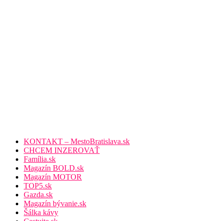
KONTAKT – MestoBratislava.sk
CHCEM INZEROVAŤ
Família.sk
Magazín BOLD.sk
Magazín MOTOR
TOP5.sk
Gazda.sk
Magazín bývanie.sk
Šálka kávy