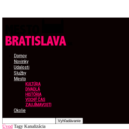
Domov
Novinky
Udalosti
Služby
Mesto
KULTÚRA
DIVADLÁ
HISTÓRIA
VOĽNÝ ČAS
ZAUJÍMAVOSTI
Okolie
Úvod
Tagy
Kanalizácia