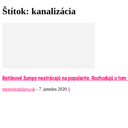
Štítok: kanalizácia
Betónové žumpy nestrácajú na popularite. Rozhodujú o tom t
mestobratislava.sk
-
7. januára 2020
0