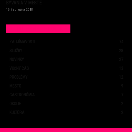
BÝVANIA V MESTE
16. februára 2018
POPULÁRNE KATEGÓRIE
ZAUJÍMAVOSTI
74
SLUŽBY
28
NOVINKY
27
VOĽNÝ ČAS
13
PROBLÉMY
12
MESTO
9
GASTRONÓMIA
7
OKOLIE
2
KULTÚRA
2