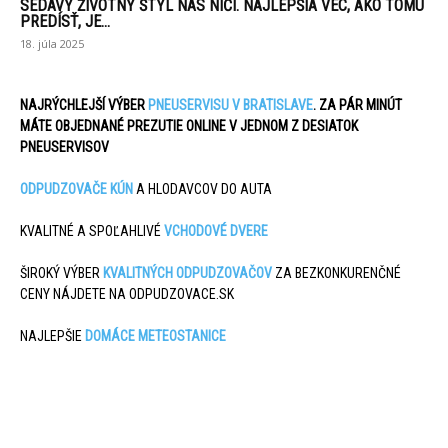
SEDAVÝ ŽIVOTNÝ ŠTÝL NÁS NIČÍ. NAJLEPŠIA VEC, AKO TOMU
PREDÍSŤ, JE...
18. júla 2025
NAJRÝCHLEJŠÍ VÝBER
PNEUSERVISU V BRATISLAVE
. ZA PÁR MINÚT
MÁTE OBJEDNANÉ PREZUTIE ONLINE V JEDNOM Z DESIATOK
PNEUSERVISOV
ODPUDZOVAČE KÚN
A HLODAVCOV DO AUTA
KVALITNÉ A SPOĽAHLIVÉ
VCHODOVÉ DVERE
ŠIROKÝ VÝBER
KVALITNÝCH ODPUDZOVAČOV
ZA BEZKONKURENČNÉ
CENY NÁJDETE NA ODPUDZOVACE.SK
NAJLEPŠIE
DOMÁCE METEOSTANICE