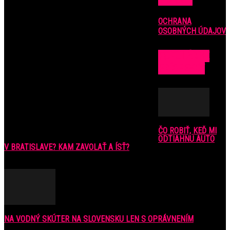
OCHRANA
OSOBNÝCH ÚDAJOV
POPULÁRNE
PRÍSPEVKY
ČO ROBIŤ, KEĎ MI
ODTIAHNU AUTO
V BRATISLAVE? KAM ZAVOLAŤ A ÍSŤ?
9. júla 2016
NA VODNÝ SKÚTER NA SLOVENSKU LEN S OPRÁVNENÍM