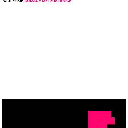
NAJLEPŠIE
DOMÁCE METEOSTANICE
OCHRANA
OSOBNÝCH
ÚDAJOV