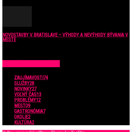
6. júla 2021
NOVOSTAVBY V BRATISLAVE – VÝHODY A NEVÝHODY BÝVANIA V
MESTE
16. februára 2018
POPULÁRNE KATEGÓRIE
ZAUJÍMAVOSTI
74
SLUŽBY
28
NOVINKY
27
VOĽNÝ ČAS
13
PROBLÉMY
12
MESTO
9
GASTRONÓMIA
7
OKOLIE
2
KULTÚRA
2