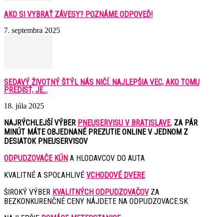
AKO SI VYBRAŤ ZÁVESY? POZNÁME ODPOVEĎ!
7. septembra 2025
SEDAVÝ ŽIVOTNÝ ŠTÝL NÁS NIČÍ. NAJLEPŠIA VEC, AKO TOMU
PREDÍSŤ, JE...
18. júla 2025
NAJRÝCHLEJŠÍ VÝBER
PNEUSERVISU V BRATISLAVE
. ZA PÁR
MINÚT MÁTE OBJEDNANÉ PREZUTIE ONLINE V JEDNOM Z
DESIATOK PNEUSERVISOV
ODPUDZOVAČE KÚN
A HLODAVCOV DO AUTA
KVALITNÉ A SPOĽAHLIVÉ
VCHODOVÉ DVERE
ŠIROKÝ VÝBER
KVALITNÝCH ODPUDZOVAČOV
ZA
BEZKONKURENČNÉ CENY NÁJDETE NA ODPUDZOVACE.SK