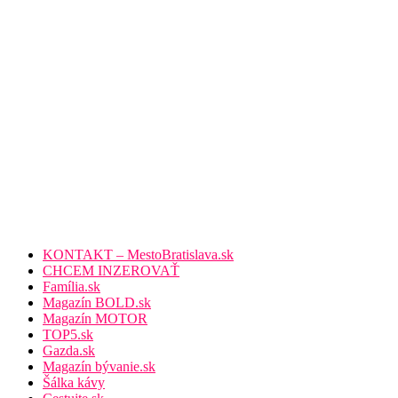
KONTAKT – MestoBratislava.sk
CHCEM INZEROVAŤ
Família.sk
Magazín BOLD.sk
Magazín MOTOR
TOP5.sk
Gazda.sk
Magazín bývanie.sk
Šálka kávy