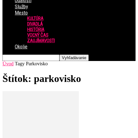
Udalosti
Služby
Mesto
KULTÚRA
DIVADLÁ
HISTÓRIA
VOĽNÝ ČAS
ZAUJÍMAVOSTI
Okolie
Úvod
Tagy
Parkovisko
Štítok: parkovisko