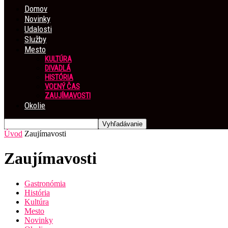
Domov
Novinky
Udalosti
Služby
Mesto
KULTÚRA
DIVADLÁ
HISTÓRIA
VOĽNÝ ČAS
ZAUJÍMAVOSTI
Okolie
Úvod
Zaujímavosti
Zaujímavosti
Gastronómia
História
Kultúra
Mesto
Novinky