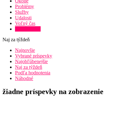
Okolie
Problémy
Služby
Udalosti
Voľný čas
Zaujímavosti
Naj za týždeň
Najnovšie
Vybrané príspevky
Najobľúbenejšie
Naj za týždeň
Podľa hodnotenia
Náhodné
žiadne príspevky na zobrazenie