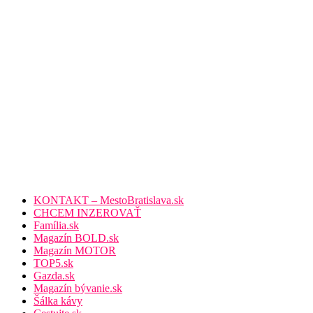
KONTAKT – MestoBratislava.sk
CHCEM INZEROVAŤ
Família.sk
Magazín BOLD.sk
Magazín MOTOR
TOP5.sk
Gazda.sk
Magazín bývanie.sk
Šálka kávy