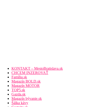
KONTAKT – MestoBratislava.sk
CHCEM INZEROVAŤ
Família.sk
Magazín BOLD.sk
Magazín MOTOR
TOP5.sk
Gazda.sk
Magazín bývanie.sk
Šálka kávy