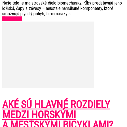
Naše telo je majstrovské dielo biomechaniky. Kĺby predstavujú jeho
ložiská, čapy a závesy – neustále namáhané komponenty, ktoré
umožňujú plynulý pohyb, tlmia nárazy a...
Čítať ďalej
AKÉ SÚ HLAVNÉ ROZDIELY
MEDZI HORSKÝMI
A MESTSKÝMI BICYKLAMI?