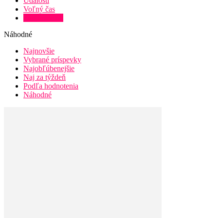
Udalosti
Voľný čas
Zaujímavosti
Náhodné
Najnovšie
Vybrané príspevky
Najobľúbenejšie
Naj za týždeň
Podľa hodnotenia
Náhodné