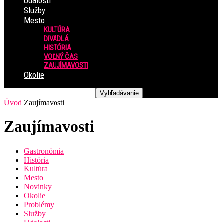
Udalosti
Služby
Mesto
KULTÚRA
DIVADLÁ
HISTÓRIA
VOĽNÝ ČAS
ZAUJÍMAVOSTI
Okolie
Úvod
Zaujímavosti
Zaujímavosti
Gastronómia
História
Kultúra
Mesto
Novinky
Okolie
Problémy
Služby