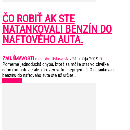
ČO ROBIŤ AK STE
NATANKOVALI BENZÍN DO
NAFTOVÉHO AUTA.
ZAUJÍMAVOSTI
mestobratislava.sk
-
31. mája 2019
0
Pomerne jednoduchá chyba, ktorá sa môže stať vo chvíľke
nepozornosti. Je ale zároveň veľmi nepríjemná. O natankovaní
benzínu do naftového auta ste už určite...
Čítať ďalej