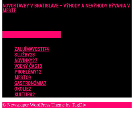
NOVOSTAVBY V BRATISLAVE – VÝHODY A NEVÝHODY BÝVANIA V
MESTE
16. februára 2018
POPULÁRNE KATEGÓRIE
ZAUJÍMAVOSTI
74
SLUŽBY
28
NOVINKY
27
VOĽNÝ ČAS
13
PROBLÉMY
12
MESTO
9
GASTRONÓMIA
7
OKOLIE
2
KULTÚRA
2
© Newspaper WordPress Theme by TagDiv