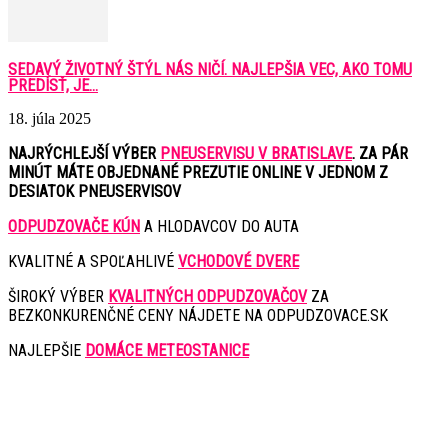
SEDAVÝ ŽIVOTNÝ ŠTÝL NÁS NIČÍ. NAJLEPŠIA VEC, AKO TOMU
PREDÍSŤ, JE...
18. júla 2025
NAJRÝCHLEJŠÍ VÝBER
PNEUSERVISU V BRATISLAVE
. ZA PÁR
MINÚT MÁTE OBJEDNANÉ PREZUTIE ONLINE V JEDNOM Z
DESIATOK PNEUSERVISOV
ODPUDZOVAČE KÚN
A HLODAVCOV DO AUTA
KVALITNÉ A SPOĽAHLIVÉ
VCHODOVÉ DVERE
ŠIROKÝ VÝBER
KVALITNÝCH ODPUDZOVAČOV
ZA
BEZKONKURENČNÉ CENY NÁJDETE NA ODPUDZOVACE.SK
NAJLEPŠIE
DOMÁCE METEOSTANICE