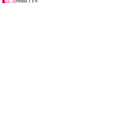
1
2
3
...
8
Strana 1 z 8