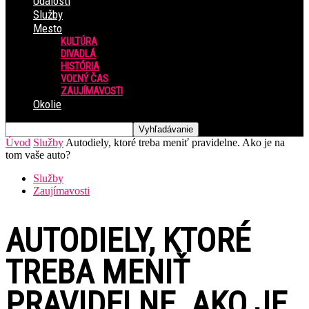
Udalosti
Služby
Mesto
KULTÚRA
DIVADLÁ
HISTÓRIA
VOĽNÝ ČAS
ZAUJÍMAVOSTI
Okolie
Úvod
Služby
Autodiely, ktoré treba meniť pravidelne. Ako je na
tom vaše auto?
Služby
Zaujímavosti
AUTODIELY, KTORÉ
TREBA MENIŤ
PRAVIDELNE. AKO JE