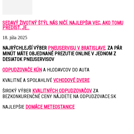
SEDAVÝ ŽIVOTNÝ ŠTÝL NÁS NIČÍ. NAJLEPŠIA VEC, AKO TOMU
PREDÍSŤ, JE...
18. júla 2025
NAJRÝCHLEJŠÍ VÝBER
PNEUSERVISU V BRATISLAVE
. ZA PÁR
MINÚT MÁTE OBJEDNANÉ PREZUTIE ONLINE V JEDNOM Z
DESIATOK PNEUSERVISOV
ODPUDZOVAČE KÚN
A HLODAVCOV DO AUTA
KVALITNÉ A SPOĽAHLIVÉ
VCHODOVÉ DVERE
ŠIROKÝ VÝBER
KVALITNÝCH ODPUDZOVAČOV
ZA
BEZKONKURENČNÉ CENY NÁJDETE NA ODPUDZOVACE.SK
NAJLEPŠIE
DOMÁCE METEOSTANICE