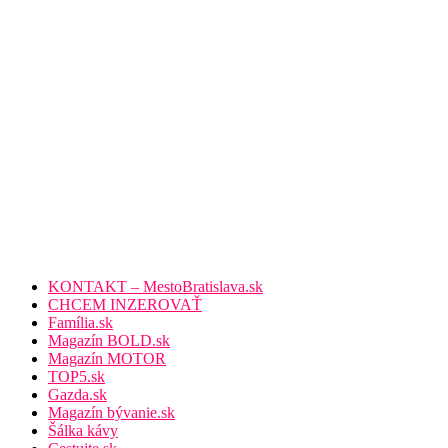
KONTAKT – MestoBratislava.sk
CHCEM INZEROVAŤ
Família.sk
Magazín BOLD.sk
Magazín MOTOR
TOP5.sk
Gazda.sk
Magazín bývanie.sk
Šálka kávy