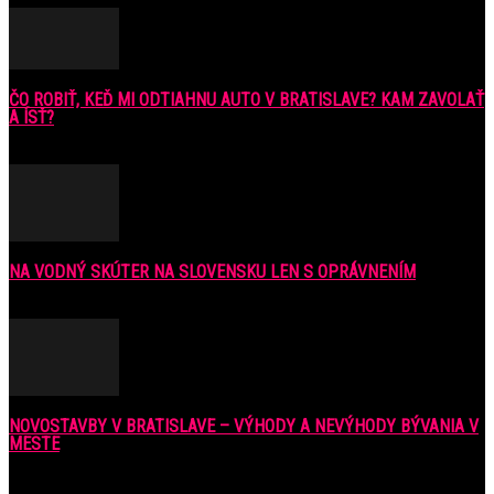
ČO ROBIŤ, KEĎ MI ODTIAHNU AUTO V BRATISLAVE? KAM ZAVOLAŤ
A ÍSŤ?
9. júla 2016
NA VODNÝ SKÚTER NA SLOVENSKU LEN S OPRÁVNENÍM
6. júla 2021
NOVOSTAVBY V BRATISLAVE – VÝHODY A NEVÝHODY BÝVANIA V
MESTE
16. februára 2018