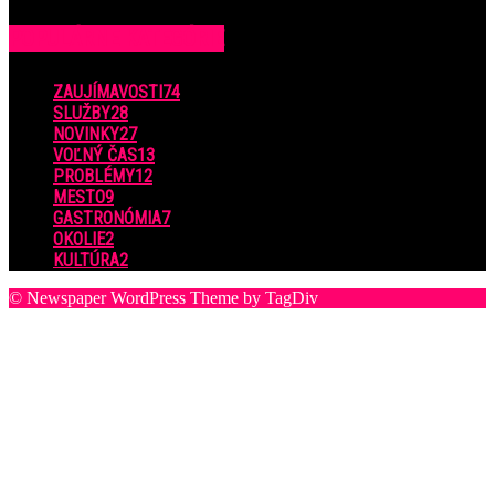
POPULÁRNE KATEGÓRIE
ZAUJÍMAVOSTI
74
SLUŽBY
28
NOVINKY
27
VOĽNÝ ČAS
13
PROBLÉMY
12
MESTO
9
GASTRONÓMIA
7
OKOLIE
2
KULTÚRA
2
© Newspaper WordPress Theme by TagDiv