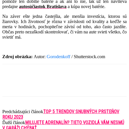
pomôže len dobitie batérie a ak ani to nie, tak už len návšteva
predajne
autosúčiastok Bratislava
a kúpa novej batérie.
Na záver ešte jedna častejšia, ale menšia investícia, ktorou sú
žiarovky. Ich životnosť je rôzna v závislosti od kvality a keďže sa
meria v hodinách, pochopiteľne závisí od toho, ako často jazdíte.
Občas preto nezaškodí skontrolovať, či vám na aute svieti všetko, čo
svietiť má.
Zdroj obrázka:
Autor:
Gorodenkoff
/ Shutterstock.com
TOP 5 TRENDOV SNUBNÝCH PRSTEŇOV
Predchádzajúci článok
ROKU 2023
MILUJETE ADRENALÍN? TIETO VOZIDLÁ VÁM NESMÚ
Ďalší článok
V GARÁŽI CHÝBAŤ