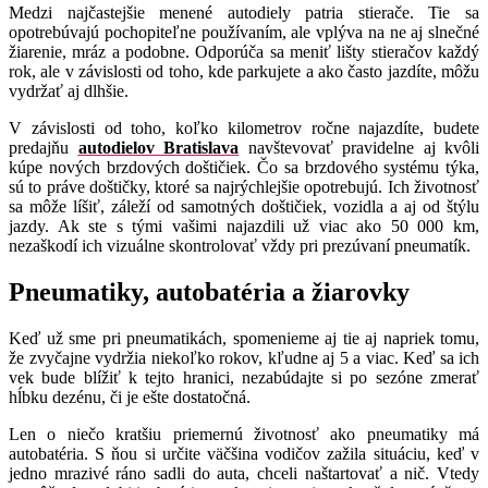
Medzi najčastejšie menené autodiely patria stierače. Tie sa
opotrebúvajú pochopiteľne používaním, ale vplýva na ne aj slnečné
žiarenie, mráz a podobne. Odporúča sa meniť lišty stieračov každý
rok, ale v závislosti od toho, kde parkujete a ako často jazdíte, môžu
vydržať aj dlhšie.
V závislosti od toho, koľko kilometrov ročne najazdíte, budete
predajňu
autodielov Bratislava
navštevovať pravidelne aj kvôli
kúpe nových brzdových doštičiek. Čo sa brzdového systému týka,
sú to práve doštičky, ktoré sa najrýchlejšie opotrebujú. Ich životnosť
sa môže líšiť, záleží od samotných doštičiek, vozidla a aj od štýlu
jazdy. Ak ste s tými vašimi najazdili už viac ako 50 000 km,
nezaškodí ich vizuálne skontrolovať vždy pri prezúvaní pneumatík.
Pneumatiky, autobatéria a žiarovky
Keď už sme pri pneumatikách, spomenieme aj tie aj napriek tomu,
že zvyčajne vydržia niekoľko rokov, kľudne aj 5 a viac. Keď sa ich
vek bude blížiť k tejto hranici, nezabúdajte si po sezóne zmerať
hĺbku dezénu, či je ešte dostatočná.
Len o niečo kratšiu priemernú životnosť ako pneumatiky má
autobatéria. S ňou si určite väčšina vodičov zažila situáciu, keď v
jedno mrazivé ráno sadli do auta, chceli naštartovať a nič. Vtedy